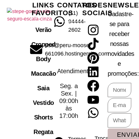
LINKS
CONTATOS
REDES
NEWSLE
FAVORITOS
SOCIAIS
(11)
Cadastre-
94444-
se para
Verão
2602
receber
nossas
Cropped
use@peru-moose-
novidades
661096.hostingersite.com
Body
e
Atendimento:
Macacão
promoções:
Seg. a
Saia
Sex. |
09:00h
Vestido
às
17:00h
Shorts
Regata
ENVIA
Trocar
Termos