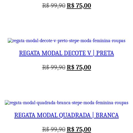
O
O
R$
99,90
R$
75,00
preço
preço
original
atual
era:
é:
R$ 99,90.
R$ 75,00.
REGATA MODAL DECOTE V | PRETA
O
O
R$
99,90
R$
75,00
preço
preço
original
atual
era:
é:
R$ 99,90.
R$ 75,00.
REGATA MODAL QUADRADA | BRANCA
O
O
R$
99,90
R$
75,00