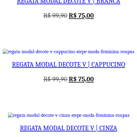
REGATA MODAL DECOTE V | BRANCA
O
O
R$
99,90
R$
75,00
preço
preço
original
atual
era:
é:
R$ 99,90.
R$ 75,00.
REGATA MODAL DECOTE V | CAPPUCINO
O
O
R$
99,90
R$
75,00
preço
preço
original
atual
era:
é:
R$ 99,90.
R$ 75,00.
REGATA MODAL DECOTE V | CINZA