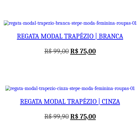
original
atual
era:
é:
R$ 99,90.
R$ 75,00.
REGATA MODAL TRAPÉZIO | BRANCA
O
O
R$
99,00
R$
75,00
preço
preço
original
atual
era:
é:
R$ 99,00.
R$ 75,00.
REGATA MODAL TRAPÉZIO | CINZA
O
O
R$
99,90
R$
75,00
preço
preço
original
atual