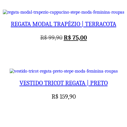
era:
é:
R$ 99,90.
R$ 75,00.
REGATA MODAL TRAPÉZIO | TERRACOTA
O
O
R$
99,90
R$
75,00
preço
preço
original
atual
era:
é:
R$ 99,90.
R$ 75,00.
VESTIDO TRICOT REGATA | PRETO
R$
159,90