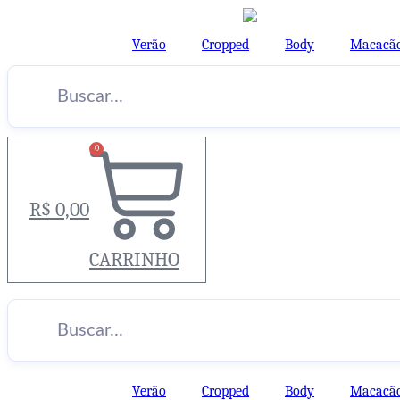
Ir
para
Verão
Cropped
Body
Macacã
o
conteúdo
0
R$
0,00
CARRINHO
Verão
Cropped
Body
Macacã