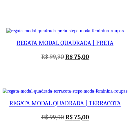
preço
preço
original
atual
era:
é:
R$ 99,90.
R$ 75,00.
REGATA MODAL QUADRADA | PRETA
O
O
R$
99,90
R$
75,00
preço
preço
original
atual
era:
é:
R$ 99,90.
R$ 75,00.
REGATA MODAL QUADRADA | TERRACOTA
O
O
R$
99,90
R$
75,00
preço
preço