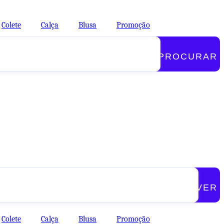
Colete
Calça
Blusa
Promoção
PROCURAR
VER
Colete
Calça
Blusa
Promoção