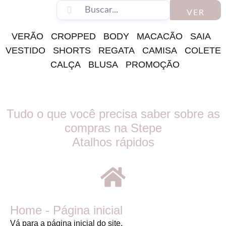
VER
VERÃO
CROPPED
BODY
MACACÃO
SAIA
VESTIDO
SHORTS
REGATA
CAMISA
COLETE
CALÇA
BLUSA
PROMOÇÃO
Tudo o que você precisa saber sobre as
compras na Stepe
Atalhos rápidos
Home - Página inicial
Vá para a página inicial do site.