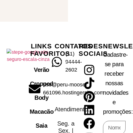
LINKS
CONTATOS
REDES
NEWSLE
FAVORITOS
SOCIAIS
(11)
Cadastre-
94444-
se para
Verão
2602
receber
nossas
Cropped
use@peru-moose-
novidades
661096.hostingersite.com
Body
e
Atendimento:
Macacão
promoções:
Seg. a
Saia
Sex. |